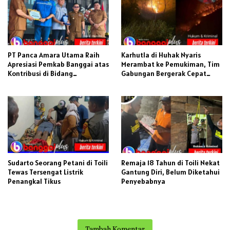
PT Panca Amara Utama Raih
Karhutla di Huhak Nyaris
Apresiasi Pemkab Banggai atas
Merambat ke Pemukiman, Tim
Kontribusi di Bidang
Gabungan Bergerak Cepat
Pendidikan
Padamkan Api
Sudarto Seorang Petani di Toili
Remaja 18 Tahun di Toili Nekat
Tewas Tersengat Listrik
Gantung Diri, Belum Diketahui
Penangkal Tikus
Penyebabnya
Tambah Komentar