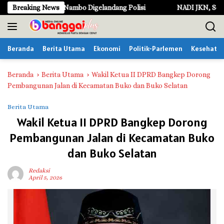
L
 Kabel, Pria Asal Nambo Digelandang Polisi
Breaking News
NADI JKN, Solusi 
a
n
g
Beranda
Berita Utama
Ekonomi
Politik-Parlemen
Kesehata
s
u
n
Beranda
Berita Utama
Wakil Ketua II DPRD Bangkep Dorong
g
Pembangunan Jalan di Kecamatan Buko dan Buko Selatan
k
e
Berita Utama
k
Wakil Ketua II DPRD Bangkep Dorong
o
Pembangunan Jalan di Kecamatan Buko
n
t
dan Buko Selatan
e
n
Redaksi
April 5, 2026